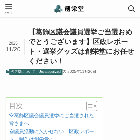
menu
【葛飾区議会議員選挙ご当選おめ
でとうございます】区政レポー
2025
11/20
ト・選挙グッズは創栄堂にお任せ
ください！
2025年11月20日
各選挙について
Uncategorized
目次
🌸葛飾区議会議員選挙にご当選された
皆さまへ
📰議員活動に欠かせない「区政レポー
ト」制作は創栄堂に